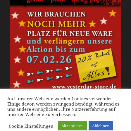
Auf unserer Webseite werden Cookies verwendet.
Einige davon werden zwingend benötigt, während es
uns andere ermöglichen, Ihre Nutzererfahrung auf
Veröffentlicht
Autor
Schlagwörter
Januar 31, 2026
Karin
20 Prozent auf Alles
,
Februar
unserer Webseite zu verbessern.
am
Sale 2026
Cookie Einstellungen
Akzeptieren
Ablehnen