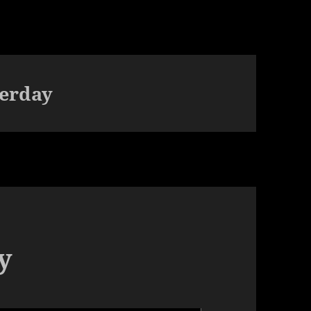
terday
y