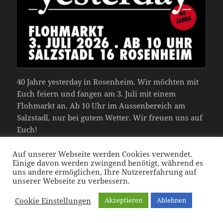
40 Jahre yesterday in Rosenheim. Wir möchten mit
Euch feiern und fangen am 3. Juli mit einem
Flohmarkt an. Ab 10 Uhr im Aussenbereich am
Salzstadl, nur bei gutem Wetter. Wir freuen uns auf
Euch!
Auf unserer Webseite werden Cookies verwendet.
Einige davon werden zwingend benötigt, während es
Veröffentlicht
Autor
Schlagwörter
Juni 19, 2026
Karin
40 Jahre yesterday
,
Flohmarkt
,
uns andere ermöglichen, Ihre Nutzererfahrung auf
am
Jubiläumsaktionen
unserer Webseite zu verbessern.
Cookie Einstellungen
Akzeptieren
Ablehnen
Datenschutzerklärung
Stolz präsentiert von WordPress