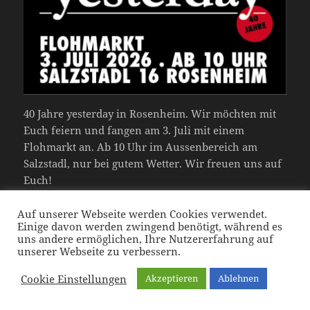
40 Jahre yesterday in Rosenheim. Wir möchten mit
Euch feiern und fangen am 3. Juli mit einem
Flohmarkt an. Ab 10 Uhr im Aussenbereich am
Salzstadl, nur bei gutem Wetter. Wir freuen uns auf
Euch!
Auf unserer Webseite werden Cookies verwendet.
Einige davon werden zwingend benötigt, während es
Veröffentlicht
Autor
Schlagwörter
Juni 19, 2026
Karin
40 Jahre yesterday
,
Flohmarkt
,
uns andere ermöglichen, Ihre Nutzererfahrung auf
am
Jubiläumsaktionen
unserer Webseite zu verbessern.
Cookie Einstellungen
Akzeptieren
Ablehnen
Datenschutzerklärung
Stolz präsentiert von WordPress